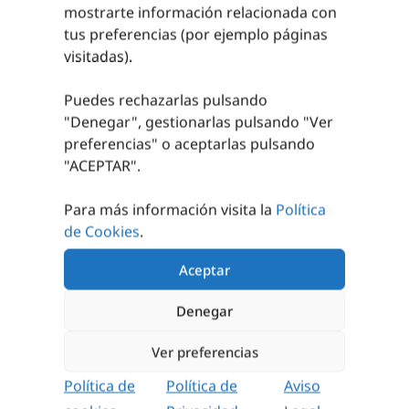
mostrarte información relacionada con
Asesoramiento personalizado para lograr un
equipamiento adecuado.
tus preferencias (por ejemplo páginas
visitadas).
Nos encargamos de tus instalaciones deportivas.
Puedes rechazarlas pulsando
"Denegar", gestionarlas pulsando "
Ver
preferencias
" o aceptarlas pulsando
"ACEPTAR".
Para más información visita la
Política
de Cookies
.
Aceptar
CATÁLOGOS 24/25 y 25/26
Denegar
TRABAJOS REALIZADOS
CONTACTO
Ver preferencias
Política de
Política de
Aviso