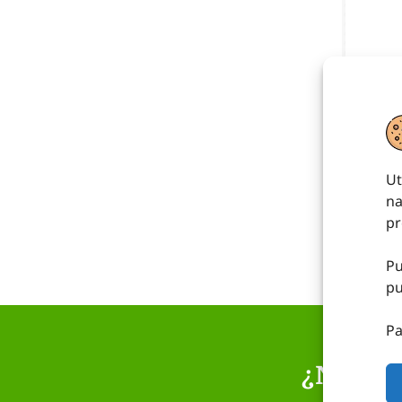
Ut
na
pr
Pu
pu
Pa
¿NECE