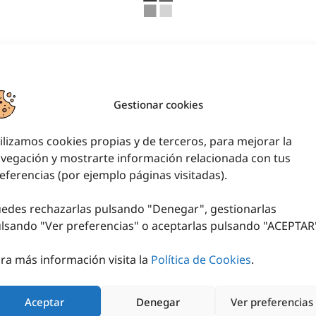
Gestionar cookies
ilizamos cookies propias y de terceros, para mejorar la
vegación y mostrarte información relacionada con tus
eferencias (por ejemplo páginas visitadas).
edes rechazarlas pulsando "Denegar", gestionarlas
lsando "
Ver preferencias
" o aceptarlas pulsando "ACEPTAR
ra más información visita la
Política de Cookies
.
¿TIENES ALGUNA DUDA?
SITAS ASESORAMIENTO DEPO
Aceptar
Denegar
Ver preferencias