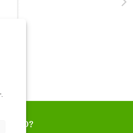
".
RTIVO?