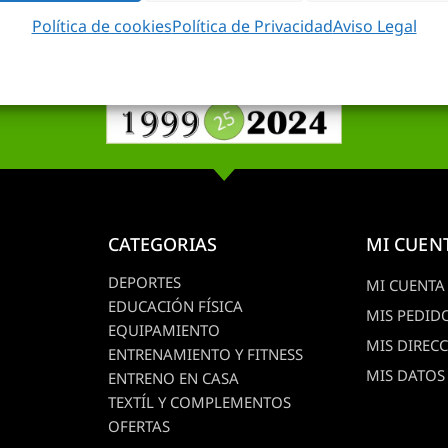
empresa con más de 20 años de experiencia en
Política de cookies
Política de Privacidad
Aviso Legal
nto personalizado para lograr un equipamient
Nos encargamos de tus instalaciones deportivas
CATEGORIAS
MI CUEN
DEPORTES
MI CUENTA
EDUCACIÓN FÍSICA
MIS PEDID
EQUIPAMIENTO
MIS DIREC
ENTRENAMIENTO Y FITNESS
MIS DATOS
ENTRENO EN CASA
TEXTÍL Y COMPLEMENTOS
OFERTAS