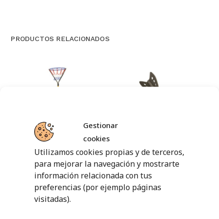
PRODUCTOS RELACIONADOS
Gestionar
cookies
CONJUNTO
MINI JABALINA
NETBALL (UNA
FOAM
Utilizamos cookies propias y de terceros,
CANASTA MÁS UN
POSTE LARGO MÁS
para mejorar la navegación y mostrarte
5,15
€
UN ARO)
sin IVA (
6,23
€
información relacionada con tus
iva incl.)
preferencias (por ejemplo páginas
145,73
€
sin IVA
AÑADIR AL
visitadas).
(
176,33
€
iva incl.)
CARRITO
AÑADIR AL