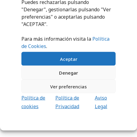
Puedes rechazarlas pulsando
CARRITO
"Denegar", gestionarlas pulsando "
Ver
preferencias
" o aceptarlas pulsando
"ACEPTAR".
Para más información visita la
Política
de Cookies
.
Aceptar
Denegar
JABALINA ABS
PESO
LANZAMIENTO
CAUCHO
Ver preferencias
9,90
€
sin IVA (
11,98
€
iva incl.)
15,04
€
-
80,36
€
Política de
Política de
Aviso
AÑADIR AL
cookies
Privacidad
Legal
SELECCIONAR
CARRITO
OPCIONES