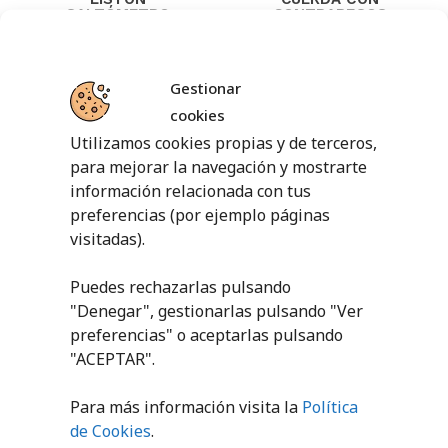
SALTÓMETRO
CONTRAPESOS
ALUMINIO
12,57
€
sin IVA
42,80
€
sin IVA
(
15,21
€
iva incl.)
Gestionar
(
51,79
€
iva incl.)
AÑADIR AL
cookies
CARRITO
AÑADIR AL
Utilizamos cookies propias y de terceros,
CARRITO
para mejorar la navegación y mostrarte
información relacionada con tus
preferencias (por ejemplo páginas
visitadas).
Puedes rechazarlas pulsando
"Denegar", gestionarlas pulsando "
Ver
preferencias
" o aceptarlas pulsando
"ACEPTAR".
JUEGO
SALTÓMETRO
Para más información visita la
Política
de Cookies
.
124,48
€
sin IVA