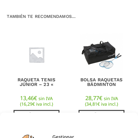
TAMBIÉN TE RECOMENDAMOS…
RAQUETA TENIS
BOLSA RAQUETAS
JÚNIOR – 23 «
BÁDMINTON
13,46
€
28,77
€
sin IVA
sin IVA
(
16,29
€
iva incl.)
(
34,81
€
iva incl.)
AÑADIR AL
AÑADIR AL
CARRITO
CARRITO
Gestionar