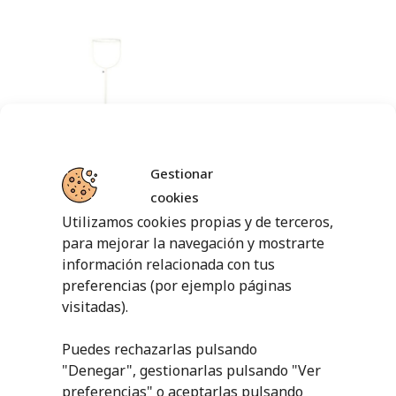
JUEGO NETBALL
Gestionar
cookies
219,87
€
sin IVA
Utilizamos cookies propias y de terceros,
(
266,04
€
iva incl.)
para mejorar la navegación y mostrarte
AÑADIR AL
información relacionada con tus
CARRITO
preferencias (por ejemplo páginas
visitadas).
Puedes rechazarlas pulsando
"Denegar", gestionarlas pulsando "
Ver
PRODUCTOS RELACIONADOS
preferencias
" o aceptarlas pulsando