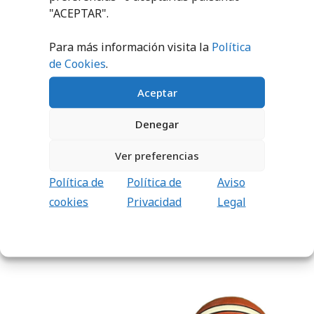
"ACEPTAR".
Para más información visita la
Política
de Cookies
.
Aceptar
Denegar
FLECHA POSESIÓN
MESA
ANOTADORES
Ver preferencias
FENOLICO
32,71
€
sin IVA
(
39,58
€
iva incl.)
Política de
Política de
Aviso
509,60
€
sin IVA
(
616,62
€
iva incl.)
cookies
Privacidad
Legal
AÑADIR AL
CARRITO
AÑADIR AL
CARRITO