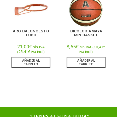
ARO BALONCESTO
BICOLOR AMAYA
TUBO
MINIBASKET
21,00
€
8,65
€
sin IVA
sin IVA (
10,47
€
(
25,41
€
iva incl.)
iva incl.)
AÑADIR AL
AÑADIR AL
CARRITO
CARRITO
¿TIENES ALGUNA DUDA?