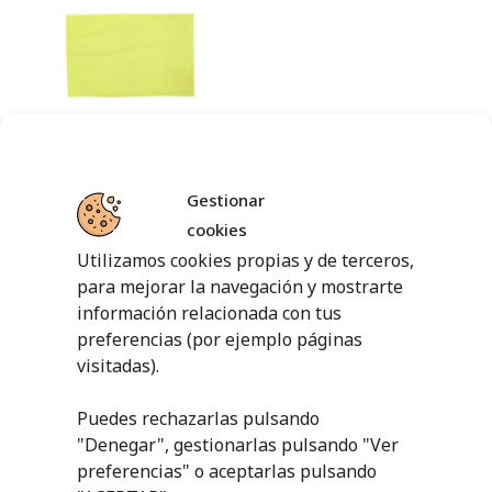
REPUESTO
BANDERÍN DE
CÓRNER
Gestionar
9,82
€
cookies
sin IVA (
11,88
€
iva incl.)
Utilizamos cookies propias y de terceros,
para mejorar la navegación y mostrarte
AÑADIR AL
CARRITO
información relacionada con tus
preferencias (por ejemplo páginas
visitadas).
Puedes rechazarlas pulsando
"Denegar", gestionarlas pulsando "
Ver
PRODUCTOS RELACIONADOS
preferencias
" o aceptarlas pulsando