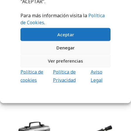
"ACEPTAR".
Para más información visita la
Política
de Cookies
.
Aceptar
Denegar
HINCHADOR
AGUJA HINCHADO
ELECTRICO DE
ANCHA
BOLSILLO
Ver preferencias
2,70
€
sin IVA (
3,27
€
32,20
€
sin IVA
iva incl.)
Política de
Política de
Aviso
(
38,96
€
iva incl.)
cookies
Privacidad
Legal
AÑADIR AL
CARRITO
AÑADIR AL
CARRITO