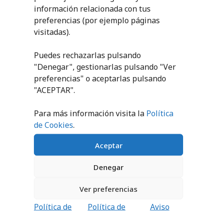
información relacionada con tus
preferencias (por ejemplo páginas
BANASTA
CARRO METÁLICO
visitadas).
PLÁSTICO
NEW
Puedes rechazarlas pulsando
37,56
€
406,09
€
sin IVA
sin IVA
"Denegar", gestionarlas pulsando "
Ver
(
45,45
€
iva incl.)
(
491,37
€
iva incl.)
preferencias
" o aceptarlas pulsando
AÑADIR AL
AÑADIR AL
"ACEPTAR".
CARRITO
CARRITO
Para más información visita la
Política
de Cookies
.
Aceptar
PRODUCTOS RELACIONADOS
Denegar
Ver preferencias
Política de
Política de
Aviso