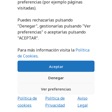
preferencias (por ejemplo páginas
visitadas).
SILBATO PLÁSTICO
SILBATO FAST 50
Puedes rechazarlas pulsando
0,59
€
-
2,50
€
2,55
€
sin IVA (
3,09
€
"Denegar", gestionarlas pulsando "
Ver
iva incl.)
preferencias
" o aceptarlas pulsando
SELECCIONAR
"ACEPTAR".
OPCIONES
AÑADIR AL
CARRITO
Para más información visita la
Política
de Cookies
.
Aceptar
Denegar
Ver preferencias
Política de
Política de
Aviso
SILBATO METÁLICO
SILBATO HIGIÉNICO
cookies
Privacidad
Legal
1,07
€
8,48
€
sin IVA (
1,29
€
sin IVA (
10,26
€