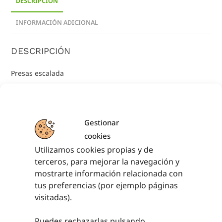
DESCRIPCIÓN
INFORMACIÓN ADICIONAL
DESCRIPCIÓN
Presas escalada
De diferentes tamaños, formas y colores
Para centros educativos y particulares
Gestionar
cookies
Fabricación nacional, con resinas
Utilizamos cookies propias y de
terceros, para mejorar la navegación y
4 tamaños
mostrarte información relacionada con
tus preferencias (por ejemplo páginas
Tamaños especiales consultar precios y características
visitadas).
Puedes rechazarlas pulsando