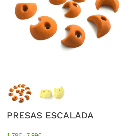
PRESAS ESCALADA
1,79
€
-
7,99
€