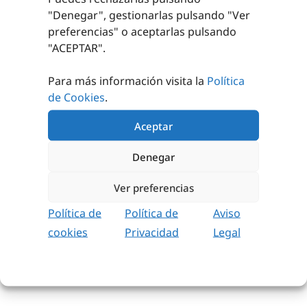
TAMBIÉN TE RECOMENDAMOS…
"Denegar", gestionarlas pulsando "
Ver
preferencias
" o aceptarlas pulsando
"ACEPTAR".
Para más información visita la
Política
de Cookies
.
Aceptar
TORNILLERÍA
ROCÓDROMOS
Denegar
PRESAS ESCALADA
PEDIR
Ver preferencias
1,20
€
sin IVA (
1,45
€
PRESUPUESTO
iva incl.)
Política de
Política de
Aviso
AÑADIR AL
cookies
Privacidad
Legal
CARRITO