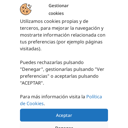
Gestionar
cookies
Utilizamos cookies propias y de
PRODUCTOS RELACIONADOS
terceros, para mejorar la navegación y
mostrarte información relacionada con
tus preferencias (por ejemplo páginas
visitadas).
Puedes rechazarlas pulsando
"Denegar", gestionarlas pulsando "
Ver
preferencias
" o aceptarlas pulsando
"ACEPTAR".
BALÓN
AQUA BALL
BALONMANO
CAUCHO CELULAR
55,00
€
-
75,00
€
Para más información visita la
Política
de Cookies
.
6,75
€
SELECCIONAR
OPCIONES
SELECCIONAR
Aceptar
OPCIONES
Denegar