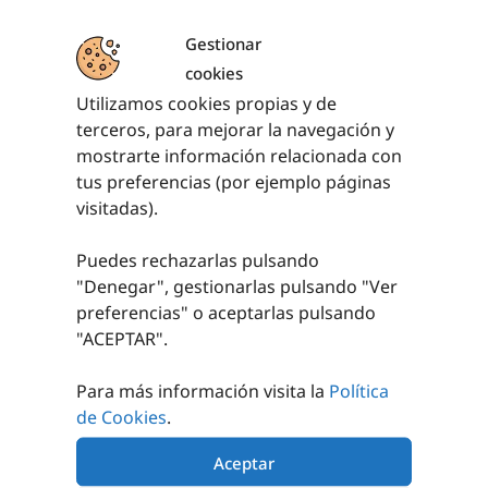
Gestionar
cookies
Utilizamos cookies propias y de
PRODUCTOS RELACIONADOS
terceros, para mejorar la navegación y
mostrarte información relacionada con
tus preferencias (por ejemplo páginas
visitadas).
Puedes rechazarlas pulsando
"Denegar", gestionarlas pulsando "
Ver
preferencias
" o aceptarlas pulsando
"ACEPTAR".
FICHA AJEDREZ
FICHA DAMAS
PVC
MADERA
Para más información visita la
Política
6,96
€
2,83
€
sin IVA (
8,42
€
sin IVA (
3,42
€
de Cookies
.
iva incl.)
iva incl.)
Aceptar
AÑADIR AL
AÑADIR AL
CARRITO
CARRITO