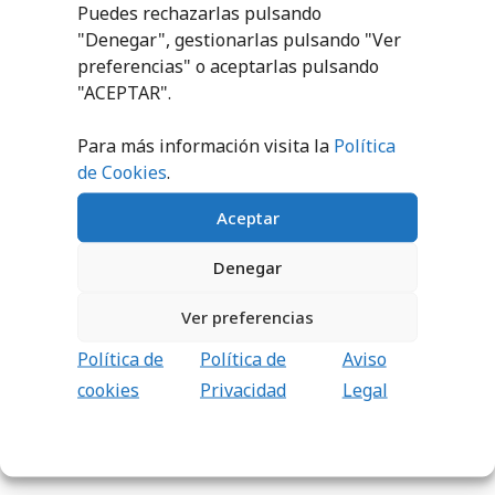
Puedes rechazarlas pulsando
"Denegar", gestionarlas pulsando "
Ver
PRODUCTOS RELACIONADOS
preferencias
" o aceptarlas pulsando
"ACEPTAR".
Para más información visita la
Política
de Cookies
.
Aceptar
Denegar
TIRANTE DE
NATACIÓN
Ver preferencias
45,41
€
sin IVA
Política de
Política de
Aviso
(
54,95
€
iva incl.)
cookies
Privacidad
Legal
AÑADIR AL
CARRITO