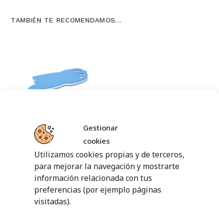
TAMBIÉN TE RECOMENDAMOS…
TABLA TIBURÓN
Gestionar
cookies
6,81
€
sin IVA (
8,24
€
iva incl.)
Utilizamos cookies propias y de terceros,
para mejorar la navegación y mostrarte
AÑADIR AL
CARRITO
información relacionada con tus
preferencias (por ejemplo páginas
visitadas).