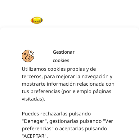
MINI RUGBY
CELULAR PLUS
Gestionar
cookies
12,69
€
sin IVA
Utilizamos cookies propias y de
(
15,35
€
iva incl.)
terceros, para mejorar la navegación y
AÑADIR AL
mostrarte información relacionada con
CARRITO
tus preferencias (por ejemplo páginas
visitadas).
Puedes rechazarlas pulsando
"Denegar", gestionarlas pulsando "
Ver
PRODUCTOS RELACIONADOS
preferencias
" o aceptarlas pulsando
"ACEPTAR".