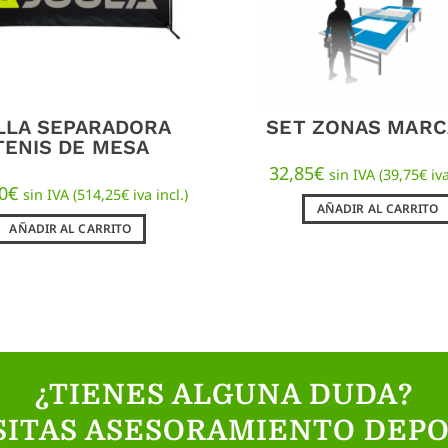
LLA SEPARADORA
SET ZONAS MAR
TENIS DE MESA
32,85
€
sin IVA (
39,75
€
iva
0
€
sin IVA (
514,25
€
iva incl.)
AÑADIR AL CARRITO
AÑADIR AL CARRITO
¿TIENES ALGUNA DUDA?
SITAS ASESORAMIENTO DEPO