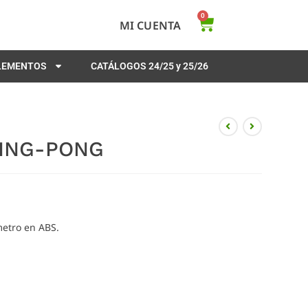
0
MI CUENTA
PLEMENTOS
CATÁLOGOS 24/25 y 25/26
PING-PONG
etro en ABS.