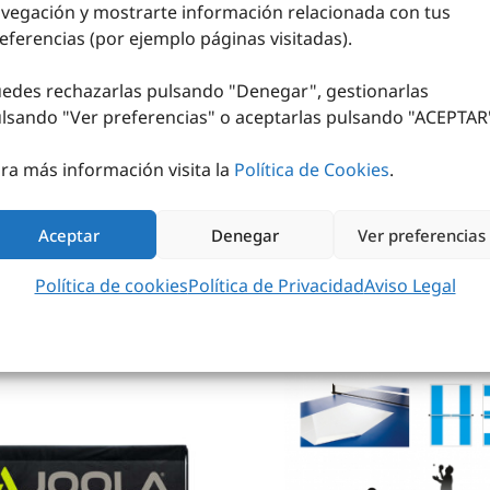
vegación y mostrarte información relacionada con tus
eferencias (por ejemplo páginas visitadas).
AJA 6 PELOTAS
edes rechazarlas pulsando "Denegar", gestionarlas
4
€
sin IVA (
1,74
€
iva incl.)
lsando "
Ver preferencias
" o aceptarlas pulsando "ACEPTAR
AÑADIR AL CARRITO
ra más información visita la
Política de Cookies
.
Aceptar
Denegar
Ver preferencias
Política de cookies
Política de Privacidad
Aviso Legal