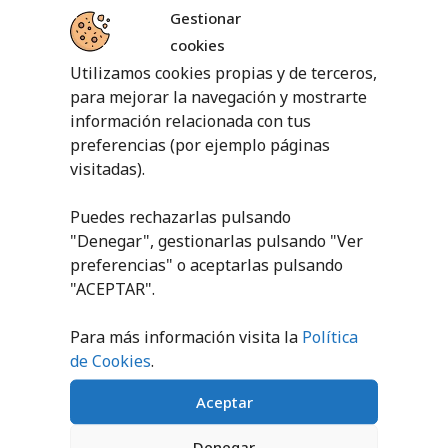
Gestionar
cookies
Utilizamos cookies propias y de terceros,
PRODUCTOS RELACIONADOS
para mejorar la navegación y mostrarte
información relacionada con tus
preferencias (por ejemplo páginas
visitadas).
Puedes rechazarlas pulsando
"Denegar", gestionarlas pulsando "
Ver
preferencias
" o aceptarlas pulsando
PALA P300 SOFTEE
PALA P030 SOFTEE
"ACEPTAR".
6,24
€
2,34
€
sin IVA (
7,55
€
sin IVA (
2,83
€
Para más información visita la
Política
iva incl.)
iva incl.)
de Cookies
.
AÑADIR AL
AÑADIR AL
CARRITO
CARRITO
Aceptar
Denegar