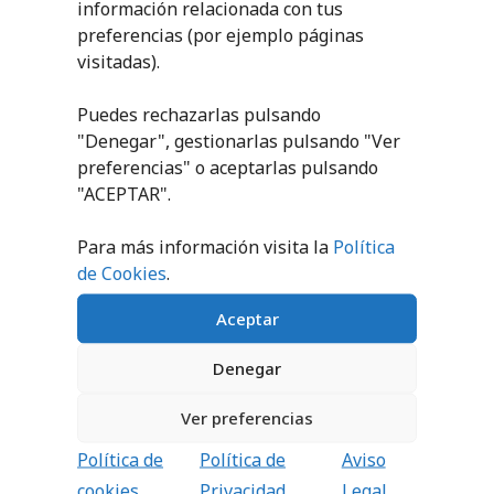
información relacionada con tus
preferencias (por ejemplo páginas
visitadas).
JUEGO POSTES
BÁDMINTON
TRASLADABLES
Puedes rechazarlas pulsando
ALUMINIO
"Denegar", gestionarlas pulsando "
Ver
preferencias
" o aceptarlas pulsando
PEDIR
PRESUPUESTO
"ACEPTAR".
Para más información visita la
Política
de Cookies
.
Aceptar
PRODUCTOS RELACIONADOS
Denegar
Ver preferencias
Política de
Política de
Aviso
cookies
Privacidad
Legal