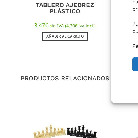
na
TABLERO AJEDREZ
T
pr
PLÁSTICO
Pu
3,47
€
29,6
sin IVA (
4,20
€
iva incl.)
pu
AÑADIR AL CARRITO
Pa
PRODUCTOS RELACIONADOS