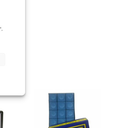
SOFT
 incl.)
".