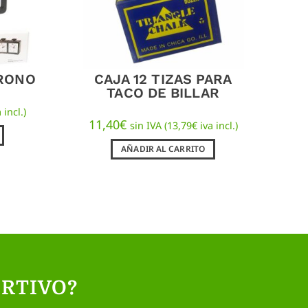
CRONO
CAJA 12 TIZAS PARA
TACO DE BILLAR
 incl.)
11,40
€
sin IVA (
13,79
€
iva incl.)
AÑADIR AL CARRITO
RTIVO?