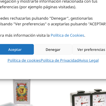
vegación y mostrarte información relacionada con tus
ABLERO AJEDREZ
PIEZAS AJEDREZ 
eferencias (por ejemplo páginas visitadas).
MASTER PARED
19,60
€
sin IVA (
23,72
€
iva
edes rechazarlas pulsando "Denegar", gestionarlas
0
€
sin IVA (
35,82
€
iva incl.)
AÑADIR AL CARRITO
lsando "
Ver preferencias
" o aceptarlas pulsando "ACEPTAR
AÑADIR AL CARRITO
ra más información visita la
Política de Cookies
.
Aceptar
Denegar
Ver preferencias
Política de cookies
Política de Privacidad
Aviso Legal