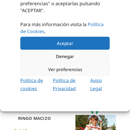
preferencias
" o aceptarlas pulsando
AÑADIR AL
"ACEPTAR".
CARRITO
ASIENTO SALTARÍN
Para más información visita la
Política
19,50
€
de Cookies
.
sin IVA
(
23,60
€
iva incl.)
Aceptar
AÑADIR AL
CARRITO
Denegar
Ver preferencias
Política de
Política de
Aviso
cookies
Privacidad
Legal
RINGO MACIZO