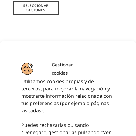
SELECCIONAR
OPCIONES
PRODUCTOS RELACIONADOS
Gestionar
cookies
Utilizamos cookies propias y de
terceros, para mejorar la navegación y
mostrarte información relacionada con
tus preferencias (por ejemplo páginas
visitadas).
RINGO HUECO
Puedes rechazarlas pulsando
3,76
€
sin IVA (
4,55
€
"Denegar", gestionarlas pulsando "
Ver
iva incl.)