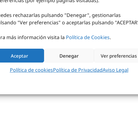
eferencias (por ejemplo páginas visitadas).
ltura 25 cms, 8 piezas
edes rechazarlas pulsando "Denegar", gestionarlas
lsando "
Ver preferencias
" o aceptarlas pulsando "ACEPTAR
ra más información visita la
Política de Cookies
.
Aceptar
Denegar
Ver preferencias
Política de cookies
Política de Privacidad
Aviso Legal