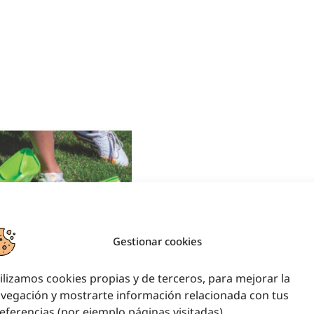
Gestionar cookies
ilizamos cookies propias y de terceros, para mejorar la
CONO FLEXIBLE
vegación y mostrarte información relacionada con tus
eferencias (por ejemplo páginas visitadas).