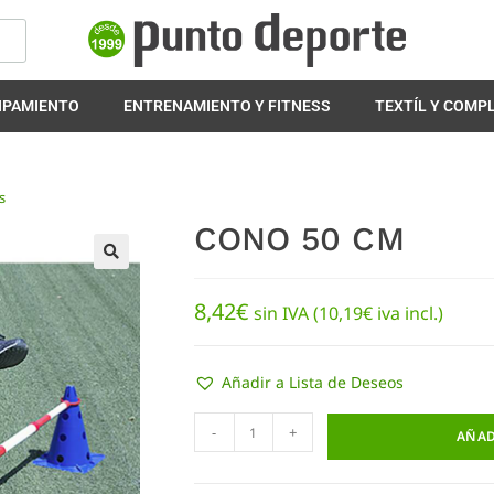
IPAMIENTO
ENTRENAMIENTO Y FITNESS
TEXTÍL Y COM
s
CONO 50 CM
🔍
8,42
€
sin IVA (
10,19
€
iva incl.)
Añadir a Lista de Deseos
-
+
AÑAD