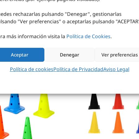
4,50
€
-
5,70
€
edes rechazarlas pulsando "Denegar", gestionarlas
SELECCIONAR OPCIONES
lsando "
Ver preferencias
" o aceptarlas pulsando "ACEPTAR
ra más información visita la
Política de Cookies
.
Aceptar
Denegar
Ver preferencias
Política de cookies
Política de Privacidad
Aviso Legal