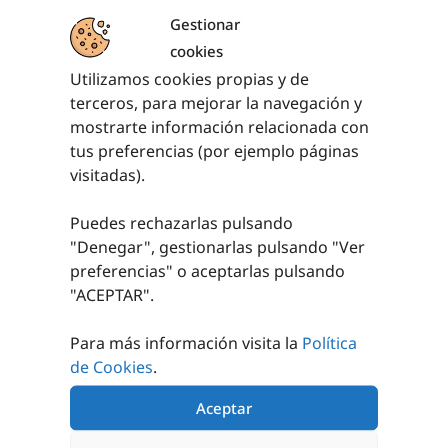
Gestionar
cookies
Utilizamos cookies propias y de
terceros, para mejorar la navegación y
PRODUCTOS RELACIONADOS
mostrarte información relacionada con
tus preferencias (por ejemplo páginas
visitadas).
Puedes rechazarlas pulsando
"Denegar", gestionarlas pulsando "
Ver
preferencias
" o aceptarlas pulsando
"ACEPTAR".
MARACAS
MUÑEQUERA DE
PLÁSTICO
CASCABELES
Para más información visita la
Política
de Cookies
.
5,07
€
4,02
€
sin IVA (
6,13
€
sin IVA (
4,86
€
iva incl.)
iva incl.)
Aceptar
AÑADIR AL
AÑADIR AL
CARRITO
CARRITO