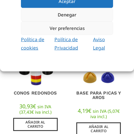
Aceptar
42,97
€
sin IVA
(
51,99
€
iva incl.)
SELECCIONAR
OPCIONES
Denegar
AÑADIR AL
CARRITO
Ver preferencias
Política de
Política de
Aviso
cookies
Privacidad
Legal
CONOS REDONDOS
BASE PARA PICAS Y
AROS
30,93
€
sin IVA
4,19
€
sin IVA (
5,07
€
(
37,43
€
iva incl.)
iva incl.)
AÑADIR AL
CARRITO
AÑADIR AL
CARRITO