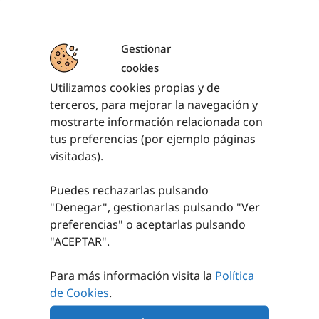
(
200,86
€
iva incl.)
AÑADIR AL
CARRITO
Gestionar
cookies
Utilizamos cookies propias y de
terceros, para mejorar la navegación y
mostrarte información relacionada con
tus preferencias (por ejemplo páginas
PRODUCTOS RELACIONADOS
visitadas).
Puedes rechazarlas pulsando
"Denegar", gestionarlas pulsando "
Ver
preferencias
" o aceptarlas pulsando
"ACEPTAR".
Para más información visita la
Política
CARRO SCOOTER
ROLLO CUERDA
de Cookies
.
PSICOMOTRICIDAD
25,47
€
-
31,60
€