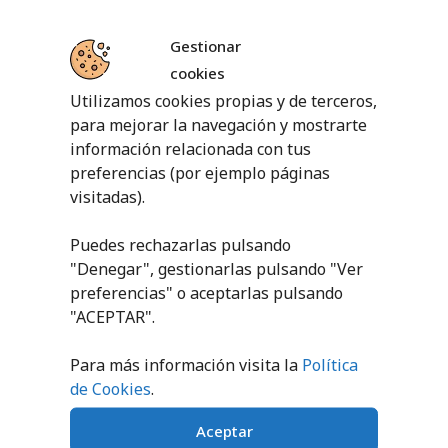
OPCIONES
OPCIONES
Gestionar
cookies
Utilizamos cookies propias y de terceros,
para mejorar la navegación y mostrarte
PRODUCTOS RELACIONADOS
información relacionada con tus
preferencias (por ejemplo páginas
visitadas).
Puedes rechazarlas pulsando
"Denegar", gestionarlas pulsando "
Ver
preferencias
" o aceptarlas pulsando
"ACEPTAR".
PELOTA DECORADA
OFERTA LOTE
RAINBOW
PELOTA
Para más información visita la
Política
POLIVALENTE LISA
de Cookies
.
3,20
€
sin IVA (
3,87
€
iva incl.)
PEDIR
Aceptar
PRESUPUESTO