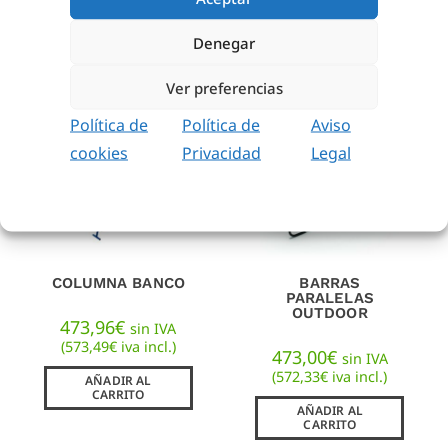
(
2.484,13
€
iva incl.)
AÑADIR AL
CARRITO
AÑADIR AL
Denegar
CARRITO
Ver preferencias
Política de
Política de
Aviso
cookies
Privacidad
Legal
COLUMNA BANCO
BARRAS
PARALELAS
OUTDOOR
473,96
€
sin IVA
(
573,49
€
iva incl.)
473,00
€
sin IVA
(
572,33
€
iva incl.)
AÑADIR AL
CARRITO
AÑADIR AL
CARRITO