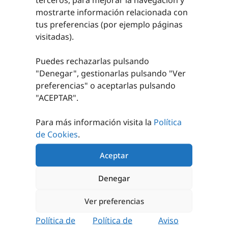
mostrarte información relacionada con
tus preferencias (por ejemplo páginas
visitadas).
JUEGO PESAS
Puedes rechazarlas pulsando
NEOPRENO
"Denegar", gestionarlas pulsando "
Ver
3,95
€
-
37,50
€
preferencias
" o aceptarlas pulsando
"ACEPTAR".
SELECCIONAR
OPCIONES
Para más información visita la
Política
de Cookies
.
Aceptar
PRODUCTOS RELACIONADOS
Denegar
Ver preferencias
Política de
Política de
Aviso