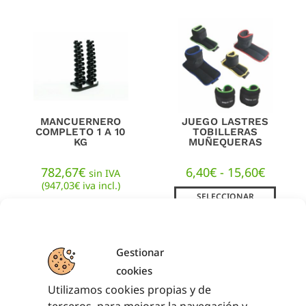
MANCUERNERO
JUEGO LASTRES
COMPLETO 1 A 10
TOBILLERAS
KG
MUÑEQUERAS
782,67
€
6,40
€
-
15,60
€
sin IVA
(
947,03
€
iva incl.)
SELECCIONAR
OPCIONES
AÑADIR AL
CARRITO
Gestionar
cookies
Utilizamos cookies propias y de
terceros, para mejorar la navegación y