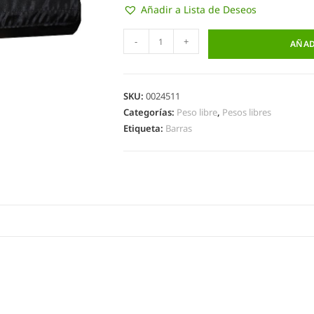
Añadir a Lista de Deseos
-
+
AÑAD
SKU:
0024511
Categorías:
Peso libre
,
Pesos libres
Etiqueta:
Barras