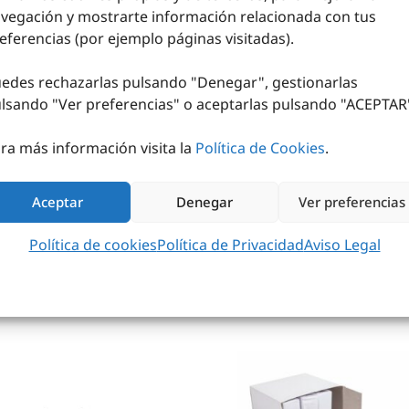
vegación y mostrarte información relacionada con tus
eferencias (por ejemplo páginas visitadas).
RRAS ALZAMIENTO
edes rechazarlas pulsando "Denegar", gestionarlas
31,74
€
-
48,85
€
lsando "
Ver preferencias
" o aceptarlas pulsando "ACEPTAR
SELECCIONAR OPCIONES
ra más información visita la
Política de Cookies
.
Aceptar
Denegar
Ver preferencias
Política de cookies
Política de Privacidad
Aviso Legal