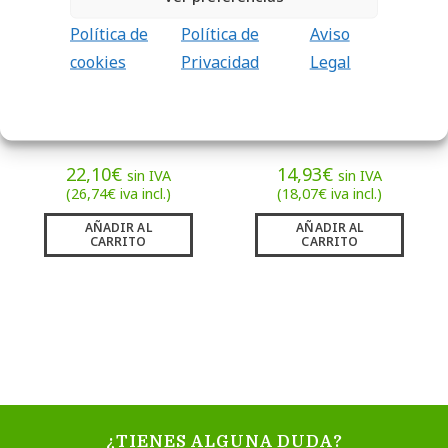
Política de
Política de
Aviso
cookies
Privacidad
Legal
ESCALERA
ESCALERA
PLEGABLE
AGILIDAD AROS
22,10
€
14,93
€
sin IVA
sin IVA
(
26,74
€
iva incl.)
(
18,07
€
iva incl.)
AÑADIR AL
AÑADIR AL
CARRITO
CARRITO
¿TIENES ALGUNA DUDA?