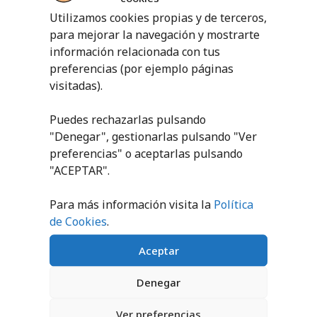
PRODUCTOS RELACIONADOS
Utilizamos cookies propias y de terceros,
para mejorar la navegación y mostrarte
información relacionada con tus
preferencias (por ejemplo páginas
visitadas).
ESCALERA
Puedes rechazarlas pulsando
HORIZONTAL
MADERA METRO
"Denegar", gestionarlas pulsando "
Ver
LINEAL
preferencias
" o aceptarlas pulsando
VALLA SALTO
REGULABLE
"ACEPTAR".
85,21
€
sin IVA
(
103,10
€
iva incl.)
18,00
€
-
31,85
€
Para más información visita la
Política
AÑADIR AL
de Cookies
.
CARRITO
SELECCIONAR
OPCIONES
Aceptar
Denegar
Ver preferencias