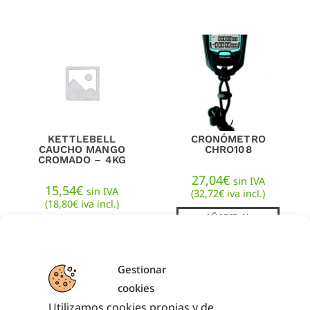
KETTLEBELL
CRONÓMETRO
CAUCHO MANGO
CHRO108
CROMADO – 4KG
27,04
€
sin IVA
15,54
€
sin IVA
(
32,72
€
iva incl.)
(
18,80
€
iva incl.)
AÑADIR AL
CARRITO
AÑADIR AL
CARRITO
Gestionar
cookies
Utilizamos cookies propias y de