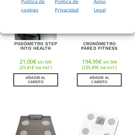
Política de
Política de
Aviso
cookies
Privacidad
Legal
PODÓMETRO STEP
CRONÓMETRO
INTO HEALTH
PARED FITNESS
21,00
€
194,95
€
sin IVA
sin IVA
(
25,41
€
iva incl.)
(
235,89
€
iva incl.)
AÑADIR AL
AÑADIR AL
CARRITO
CARRITO