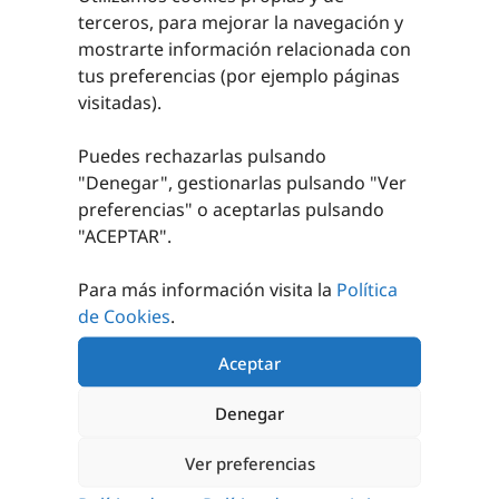
terceros, para mejorar la navegación y
mostrarte información relacionada con
tus preferencias (por ejemplo páginas
visitadas).
MARCADOR DE
Puedes rechazarlas pulsando
MESA JOOLA
"Denegar", gestionarlas pulsando "
Ver
41,00
€
preferencias
" o aceptarlas pulsando
sin IVA
(
49,61
€
iva incl.)
"ACEPTAR".
AÑADIR AL
CARRITO
Para más información visita la
Política
de Cookies
.
Aceptar
Denegar
PRODUCTOS RELACIONADOS
Ver preferencias