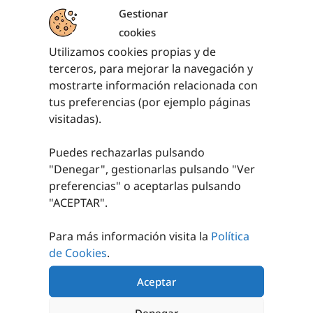
Gestionar
cookies
Utilizamos cookies propias y de
terceros, para mejorar la navegación y
PRODUCTOS RELACIONADOS
mostrarte información relacionada con
tus preferencias (por ejemplo páginas
visitadas).
Puedes rechazarlas pulsando
"Denegar", gestionarlas pulsando "
Ver
preferencias
" o aceptarlas pulsando
"ACEPTAR".
COLCHONETA
REPUESTO FUNDA
BASIC INFANTIL
COLCHONETA
BASIC
Para más información visita la
Política
de Cookies
.
22,93
€
-
71,47
€
48,80
€
-
53,20
€
SELECCIONAR
Aceptar
OPCIONES
SELECCIONAR
OPCIONES
Denegar