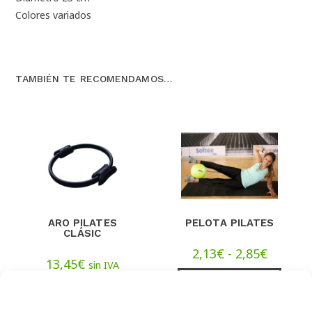
Colores variados
TAMBIÉN TE RECOMENDAMOS…
ARO PILATES
PELOTA PILATES
CLÁSIC
2,13
€
-
2,85
€
13,45
€
sin IVA
(
16,27
€
iva incl.)
SELECCIONAR
OPCIONES
AÑADIR AL
CARRITO