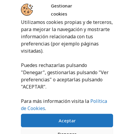
Gestionar
cookies
Utilizamos cookies propias y de terceros,
para mejorar la navegación y mostrarte
información relacionada con tus
PRODUCTOS RELACIONADOS
preferencias (por ejemplo páginas
visitadas).
Puedes rechazarlas pulsando
"Denegar", gestionarlas pulsando "
Ver
preferencias
" o aceptarlas pulsando
"ACEPTAR".
Para más información visita la
Política
SPIKE BALL 65 MM
JUEGO PELOTAS
PESO
de Cookies
.
1,70
€
4,95
€
-
7,95
€
Aceptar
SELECCIONAR
OPCIONES
SELECCIONAR
OPCIONES
Denegar