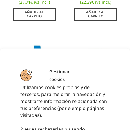
(
27,71
€
iva incl.)
(
22,39
€
iva incl.)
AÑADIR AL
AÑADIR AL
CARRITO
CARRITO
Gestionar
cookies
ESQUINAS DE
MARCAS CÍRCULO
Utilizamos cookies propias y de
CAUCHO
terceros, para mejorar la navegación y
11,30
€
sin IVA
7,87
€
mostrarte información relacionada con
sin IVA (
9,52
€
(
13,67
€
iva incl.)
iva incl.)
tus preferencias (por ejemplo páginas
AÑADIR AL
visitadas).
CARRITO
AÑADIR AL
CARRITO
Puedes rechazarlas pulsando