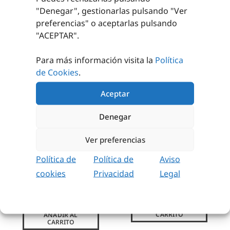
"Denegar", gestionarlas pulsando "
Ver
preferencias
" o aceptarlas pulsando
"ACEPTAR".
PRODUCTOS RELACIONADOS
Para más información visita la
Política
de Cookies
.
Aceptar
Denegar
Ver preferencias
CAMILLA METÁLICA
BALANCE DOME
Política de
Política de
Aviso
2 CUERPOS
cookies
Privacidad
Legal
12,50
€
sin IVA
395,00
€
sin IVA
(
15,13
€
iva incl.)
(
477,95
€
iva incl.)
AÑADIR AL
CARRITO
AÑADIR AL
CARRITO