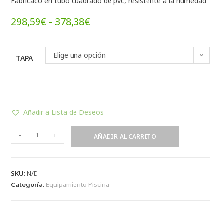
Fabricado en tubo cuadrado de pvc, resistente a la humedad
298,59
€
-
378,38
€
Elige una opción
TAPA
Añadir a Lista de Deseos
-
+
AÑADIR AL CARRITO
SKU:
N/D
Categoría:
Equipamiento Piscina