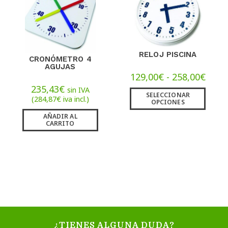
RELOJ PISCINA
CRONÓMETRO 4
AGUJAS
129,00
€
-
258,00
€
235,43
€
sin IVA
SELECCIONAR
(
284,87
€
iva incl.)
OPCIONES
AÑADIR AL
CARRITO
¿TIENES ALGUNA DUDA?