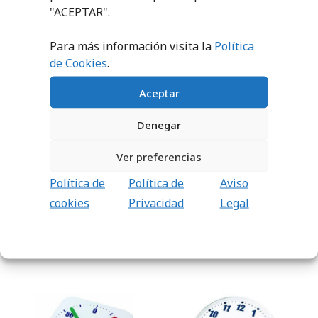
"ACEPTAR".
PRODUCTOS RELACIONADOS
Para más información visita la
Política
de Cookies
.
Aceptar
Denegar
Ver preferencias
ARMARIO PISCINA
ARMARIO TAPICES
PVC
PVC
Política de
Política de
Aviso
551,53
€
-
815,32
€
413,16
€
-
761,26
€
cookies
Privacidad
Legal
SELECCIONAR
SELECCIONAR
OPCIONES
OPCIONES