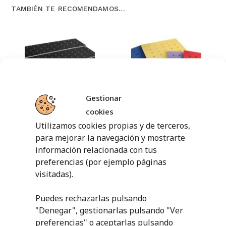
TAMBIÉN TE RECOMENDAMOS…
Gestionar
cookies
TAPICES
TAPIZ CON
RECTANGULARES
AGUJEROS
Utilizamos cookies propias y de terceros,
para mejorar la navegación y mostrarte
19,46
€
-
66,47
€
13,98
€
-
33,83
€
información relacionada con tus
SELECCIONAR
SELECCIONAR
preferencias (por ejemplo páginas
OPCIONES
OPCIONES
visitadas).
Puedes rechazarlas pulsando
"Denegar", gestionarlas pulsando "
Ver
preferencias
" o aceptarlas pulsando