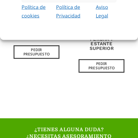
Política de
Política de
Aviso
cookies
Privacidad
Legal
BANCO ANCLADO A
BANCO SENCILLO
LA PARED
CON ZAPATILLERO
PERCHA Y
ESTANTE
SUPERIOR
PEDIR
PRESUPUESTO
PEDIR
PRESUPUESTO
¿TIENES ALGUNA DUDA?
¿NECESITAS ASESORAMIENTO