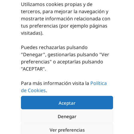
Utilizamos cookies propias y de
terceros, para mejorar la navegación y
mostrarte información relacionada con
tus preferencias (por ejemplo páginas
visitadas).
Puedes rechazarlas pulsando
"Denegar", gestionarlas pulsando "
Ver
PERCHERO CON
BANCO DOBLE CON
ESTANTE
ZAPATILLERO
preferencias
" o aceptarlas pulsando
FENÓLICO
PERCHA Y
"ACEPTAR".
ESTANTE
SUPERIOR
PEDIR
Para más información visita la
Política
PRESUPUESTO
PEDIR
de Cookies
.
PRESUPUESTO
Aceptar
Denegar
Ver preferencias