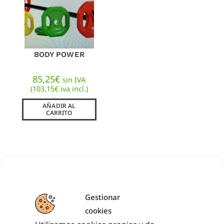
BODY POWER
85,25
€
sin IVA
(
103,15
€
iva incl.)
AÑADIR AL
CARRITO
¿TIENES ALGUNA DUDA?
Gestionar
¿NECESITAS ASESORAMIENTO
cookies
DEPORTIVO?