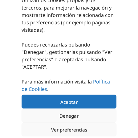
Utilizamos cookies propias y de
Somos una empresa con más de 20 años de experiencia
terceros, para mejorar la navegación y
en el sector.
mostrarte información relacionada con
tus preferencias (por ejemplo páginas
Asesoramiento personalizado para lograr un
visitadas).
equipamiento adecuado.
Nos encargamos de tus instalaciones deportivas.
Puedes rechazarlas pulsando
"Denegar", gestionarlas pulsando "
Ver
preferencias
" o aceptarlas pulsando
"ACEPTAR".
Para más información visita la
Política
de Cookies
.
Aceptar
Denegar
CATÁLOGOS 24/25 y 25/26
TRABAJOS REALIZADOS
Ver preferencias
CONTACTO