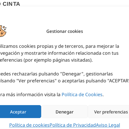
 CINTA
ITADORA
IVA (
5,63
€
iva
cl.)
Gestionar cookies
L CARRITO
ilizamos cookies propias y de terceros, para mejorar la
vegación y mostrarte información relacionada con tus
eferencias (por ejemplo páginas visitadas).
edes rechazarlas pulsando "Denegar", gestionarlas
lsando "
Ver preferencias
" o aceptarlas pulsando "ACEPTAR
¿TIENES ALGUNA DUDA?
ra más información visita la
Política de Cookies
.
SITAS ASESORAMIENTO DEPO
empresa con más de 20 años de experiencia en
Aceptar
Denegar
Ver preferencias
nto personalizado para lograr un equipamient
Nos encargamos de tus instalaciones deportivas
Política de cookies
Política de Privacidad
Aviso Legal