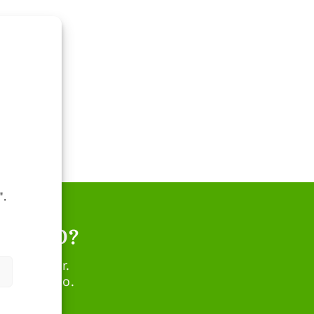
".
RTIVO?
 el sector.
o adecuado.
.