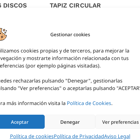
6 DISCOS
TAPIZ CIRCULAR
GUJEROS
32,40
€
-
60,72
€
IVA (
4,80
€
iva
SELECCIONAR
cl.)
Gestionar cookies
OPCIONES
L CARRITO
ilizamos cookies propias y de terceros, para mejorar la
vegación y mostrarte información relacionada con tus
eferencias (por ejemplo páginas visitadas).
edes rechazarlas pulsando "Denegar", gestionarlas
lsando "
Ver preferencias
" o aceptarlas pulsando "ACEPTAR
¿TIENES ALGUNA DUDA?
ra más información visita la
Política de Cookies
.
SITAS ASESORAMIENTO DEPO
empresa con más de 20 años de experiencia en
Aceptar
Denegar
Ver preferencias
nto personalizado para lograr un equipamient
Nos encargamos de tus instalaciones deportivas
Política de cookies
Política de Privacidad
Aviso Legal