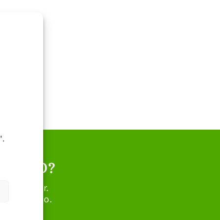
".
RTIVO?
 el sector.
o adecuado.
.