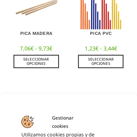
PICA MADERA
PICA PVC
7,06
€
-
9,73
€
1,23
€
-
3,44
€
SELECCIONAR
SELECCIONAR
OPCIONES
OPCIONES
¿TIENES ALGUNA DUDA?
Gestionar
¿NECESITAS ASESORAMIENTO
cookies
DEPORTIVO?
Utilizamos cookies propias y de