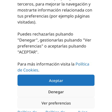
Somos una empresa con más de 20 años de experiencia
terceros, para mejorar la navegación y
en el sector.
mostrarte información relacionada con
Asesoramiento personalizado para lograr un
tus preferencias (por ejemplo páginas
equipamiento adecuado.
visitadas).
Nos encargamos de tus instalaciones deportivas.
Puedes rechazarlas pulsando
"Denegar", gestionarlas pulsando "
Ver
preferencias
" o aceptarlas pulsando
"ACEPTAR".
Para más información visita la
Política
de Cookies
.
Aceptar
Denegar
CATÁLOGOS 24/25 y 25/26
TRABAJOS REALIZADOS
Ver preferencias
CONTACTO