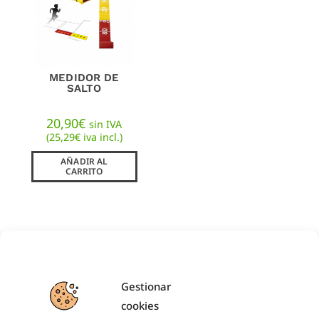
MEDIDOR DE
SALTO
20,90
€
sin IVA
(
25,29
€
iva incl.)
AÑADIR AL
CARRITO
Gestionar
¿TIENES ALGUNA DUDA?
¿NECESITAS ASESORAMIENTO
cookies
DEPORTIVO?