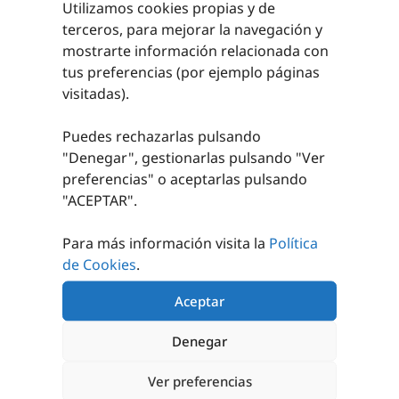
Utilizamos cookies propias y de
terceros, para mejorar la navegación y
Somos una empresa con más de 20 años de experiencia
mostrarte información relacionada con
en el sector.
tus preferencias (por ejemplo páginas
Asesoramiento personalizado para lograr un
visitadas).
equipamiento adecuado.
Nos encargamos de tus instalaciones deportivas.
Puedes rechazarlas pulsando
"Denegar", gestionarlas pulsando "
Ver
preferencias
" o aceptarlas pulsando
"ACEPTAR".
Para más información visita la
Política
de Cookies
.
Aceptar
Denegar
CATÁLOGOS 24/25 y 25/26
TRABAJOS REALIZADOS
Ver preferencias