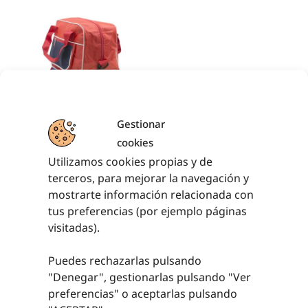
BOLSA MINITEAM
Gestionar
cookies
9,74
€
sin IVA (
11,79
€
Utilizamos cookies propias y de
iva incl.)
terceros, para mejorar la navegación y
AÑADIR AL
mostrarte información relacionada con
CARRITO
tus preferencias (por ejemplo páginas
visitadas).
Puedes rechazarlas pulsando
"Denegar", gestionarlas pulsando "
Ver
PRODUCTOS RELACIONADOS
preferencias
" o aceptarlas pulsando