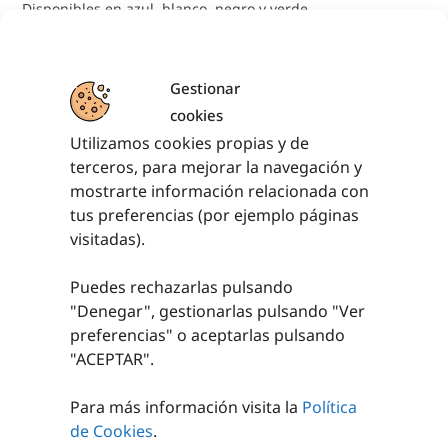
Disponibles en azul, blanco, negro y verde
Tallas: de la 35 a la 46
Gestionar
cookies
Utilizamos cookies propias y de
TAMBIÉN TE RECOMENDAMOS…
terceros, para mejorar la navegación y
mostrarte información relacionada con
tus preferencias (por ejemplo páginas
visitadas).
Puedes rechazarlas pulsando
"Denegar", gestionarlas pulsando "
Ver
preferencias
" o aceptarlas pulsando
PAR CALCETINES
"ACEPTAR".
YOGA
Para más información visita la
Política
3,50
€
sin IVA (
4,24
€
de Cookies
.
iva incl.)