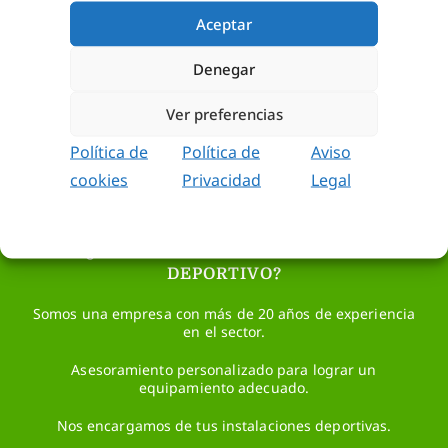
AÑADIR AL
Aceptar
CARRITO
Denegar
Ver preferencias
Política de
Política de
Aviso
cookies
Privacidad
Legal
¿TIENES ALGUNA DUDA?
¿NECESITAS ASESORAMIENTO
DEPORTIVO?
Somos una empresa con más de 20 años de experiencia
en el sector.
Asesoramiento personalizado para lograr un
equipamiento adecuado.
Nos encargamos de tus instalaciones deportivas.