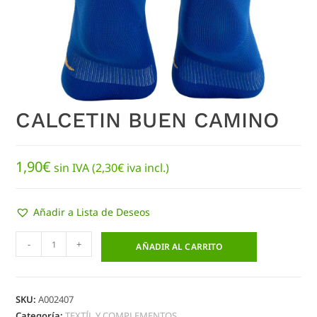
CALCETIN BUEN CAMINO
1,90
€
sin IVA (
2,30
€
iva incl.)
Añadir a Lista de Deseos
-
+
AÑADIR AL CARRITO
SKU:
A002407
Categoría:
TEXTÍL Y COMPLEMENTOS