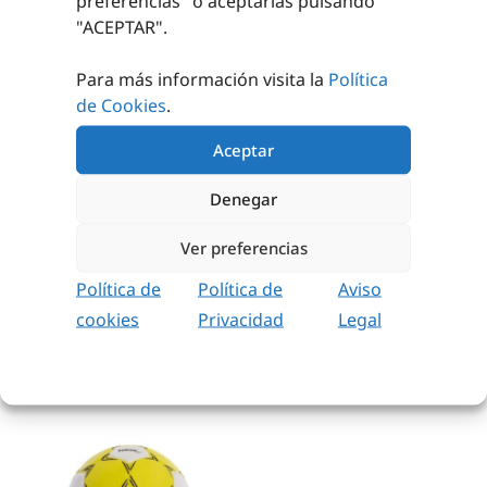
preferencias
" o aceptarlas pulsando
"ACEPTAR".
Para más información visita la
Política
de Cookies
.
Aceptar
TECNOCAUCHO
BALON
Denegar
BALONMANO
BALONMANO
SOFTEE HEROS
Ver preferencias
5,63
€
-
6,20
€
15,64
€
sin IVA
Política de
Política de
Aviso
(
18,92
€
iva incl.)
SELECCIONAR
OPCIONES
cookies
Privacidad
Legal
AÑADIR AL
CARRITO