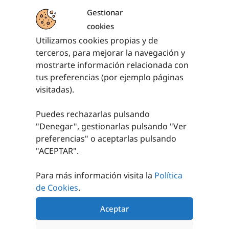
Gestionar
cookies
PRODUCTOS RELACIONADOS
Utilizamos cookies propias y de
terceros, para mejorar la navegación y
mostrarte información relacionada con
tus preferencias (por ejemplo páginas
visitadas).
Puedes rechazarlas pulsando
"Denegar", gestionarlas pulsando "
Ver
BALÓN
TECNOCAUCHO
preferencias
" o aceptarlas pulsando
BALONMANO
BALONMANO
"ACEPTAR".
MICROCELULAR
MAGNUS SOFTEE
5,63
€
-
6,20
€
Para más información visita la
Política
9,80
€
sin IVA (
11,86
€
SELECCIONAR
de Cookies
.
iva incl.)
OPCIONES
Aceptar
AÑADIR AL
CARRITO