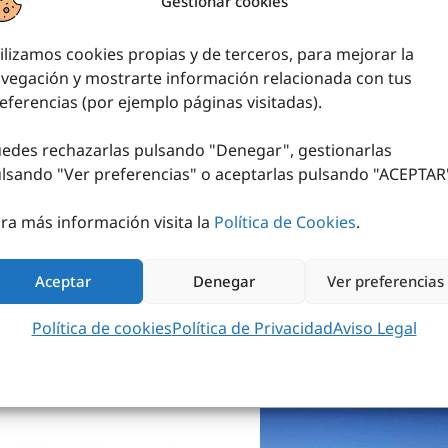
Gestionar cookies
ilizamos cookies propias y de terceros, para mejorar la
UEGO PORTERÍA
vegación y mostrarte información relacionada con tus
LONMANO FÚTBOL
SALA FIJA
eferencias (por ejemplo páginas visitadas).
edes rechazarlas pulsando "Denegar", gestionarlas
PEDIR PRESUPUESTO
lsando "
Ver preferencias
" o aceptarlas pulsando "ACEPTAR
ra más información visita la
Política de Cookies
.
Aceptar
Denegar
Ver preferencias
Política de cookies
Política de Privacidad
Aviso Legal