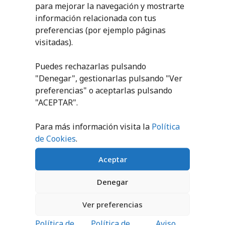
para mejorar la navegación y mostrarte
información relacionada con tus
preferencias (por ejemplo páginas
JUEGO PORTERÍA
JUEGO PORTERÍA
visitadas).
FÚTBOL SALA
FÚTBOL SALA
BALONMANO
BALONMANO
TRASLADABLE CON
TRASLADABLE CON
Puedes rechazarlas pulsando
BASE TUBO
BASE TUBO
CUADRADA
CUADRADA 80×40
"Denegar", gestionarlas pulsando "
Ver
ALUMINIO
METÁLICA
preferencias
" o aceptarlas pulsando
"ACEPTAR".
PEDIR
PEDIR
PRESUPUESTO
PRESUPUESTO
Para más información visita la
Política
de Cookies
.
Aceptar
Denegar
PRODUCTOS RELACIONADOS
Ver preferencias
Política de
Política de
Aviso