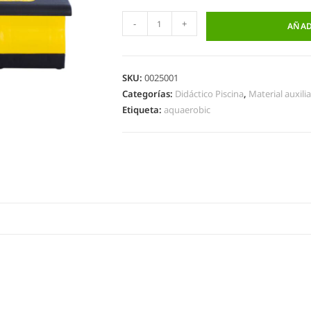
-
+
AÑAD
SKU:
0025001
Categorías:
Didáctico Piscina
,
Material auxilia
Etiqueta:
aquaerobic