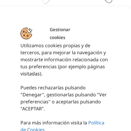
BASTÓN DE
BASTÓN DE
MANDO ALUMINIO
MANDO PVC
Gestionar
64,12
€
58,17
€
sin IVA
sin IVA
(
77,59
€
iva incl.)
(
70,39
€
iva incl.)
cookies
Utilizamos cookies propias y de
AÑADIR AL
AÑADIR AL
CARRITO
CARRITO
terceros, para mejorar la navegación y
mostrarte información relacionada con
tus preferencias (por ejemplo páginas
visitadas).
Puedes rechazarlas pulsando
"Denegar", gestionarlas pulsando "
Ver
preferencias
" o aceptarlas pulsando
"ACEPTAR".
Para más información visita la
Política
BASTONES BUCEO
BRAZALETE RO-LO
de Cookies
.
BLANCO