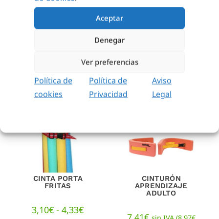
4,14
€
sin IVA (
5,01
€
Aceptar
12,09
€
sin IVA
iva incl.)
(
14,63
€
iva incl.)
Denegar
AÑADIR AL
CARRITO
AÑADIR AL
CARRITO
Ver preferencias
Política de
Política de
Aviso
cookies
Privacidad
Legal
CINTA PORTA
CINTURÓN
FRITAS
APRENDIZAJE
ADULTO
3,10
€
-
4,33
€
7,41
€
sin IVA (
8,97
€