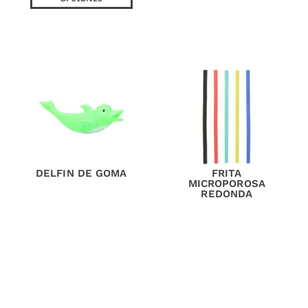
DELFIN DE GOMA
FRITA
MICROPOROSA
REDONDA
2,00
€
sin IVA (
2,42
€
iva incl.)
3,85
€
sin IVA (
4,66
€
iva incl.)
AÑADIR AL
CARRITO
AÑADIR AL
CARRITO