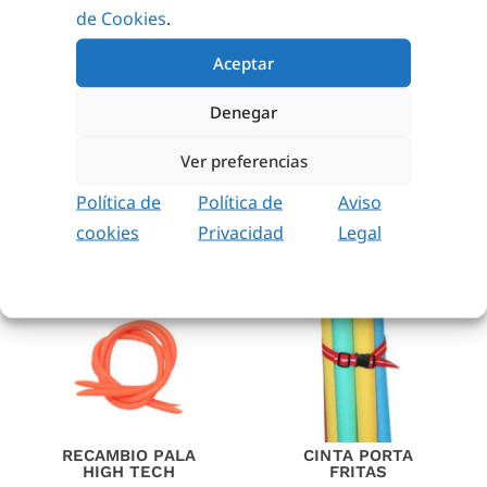
de Cookies
.
CINTURÓN
TAPIZ CON
Aceptar
APRENDIZAJE
AGUJEROS
ADULTO
13,98
€
-
33,83
€
Denegar
7,41
€
sin IVA (
8,97
€
iva incl.)
SELECCIONAR
Ver preferencias
OPCIONES
AÑADIR AL
Política de
Política de
Aviso
CARRITO
cookies
Privacidad
Legal
RECAMBIO PALA
CINTA PORTA
HIGH TECH
FRITAS