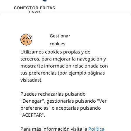
CONECTOR FRITAS
LAZO
0,73
€
sin IVA (
0,88
€
iva incl.)
Gestionar
AÑADIR AL
cookies
CARRITO
Utilizamos cookies propias y de
terceros, para mejorar la navegación y
mostrarte información relacionada con
tus preferencias (por ejemplo páginas
visitadas).
PRODUCTOS RELACIONADOS
Puedes rechazarlas pulsando
"Denegar", gestionarlas pulsando "
Ver
preferencias
" o aceptarlas pulsando
"ACEPTAR".
Para más información visita la
Política