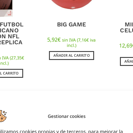
 FUTBOL
BIG GAME
MI
ICANO
CEL
ON NFL
5,92
€
sin IVA (
7,16
€
iva
REPLICA
12,69
incl.)
AÑADIR AL CARRITO
n IVA (
27,35
€
AÑAD
incl.)
L CARRITO
Gestionar cookies
ilizamos cookies propias y de terceros, para mejorar la