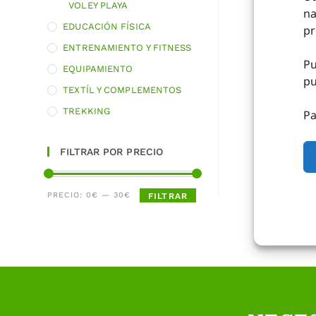
VOLEY PLAYA
na
EDUCACIÓN FÍSICA
pr
ENTRENAMIENTO Y FITNESS
RUGBY 
Pu
EQUIPAMIENTO
P
pu
TEXTÍL Y COMPLEMENTOS
13,95
€
si
TREKKING
Pa
iva 
AÑADIR A
FILTRAR POR PRECIO
PRECIO:
0€
—
30€
FILTRAR