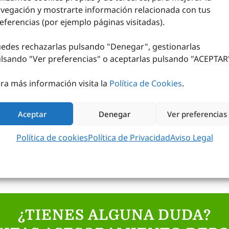
vegación y mostrarte información relacionada con tus
eferencias (por ejemplo páginas visitadas).
CELULAR
edes rechazarlas pulsando "Denegar", gestionarlas
LUS
lsando "
Ver preferencias
" o aceptarlas pulsando "ACEPTAR
n IVA (
16,88
€
ra más información visita la
Política de Cookies
.
incl.)
L CARRITO
Aceptar
Denegar
Ver preferencias
Política de cookies
Política de Privacidad
Aviso Legal
¿TIENES ALGUNA DUDA?