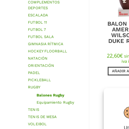
COMPLEMENTOS
DEPORTES
ESCALADA
BALON
FUTBOL 11
AMER
FUTBOL 7
WILS
FUTBOL SALA
DUKE 
GIMNASIA RÍTMICA
HOCKEY FLOORBALL
22,60
€
si
NATACIÓN
iva 
ORIENTACIÓN
AÑADIR A
PADEL
PICKLEBALL
RUGBY
Balones Rugby
Equipamiento Rugby
TENIS
TENIS DE MESA
VOLEIBOL
Ut