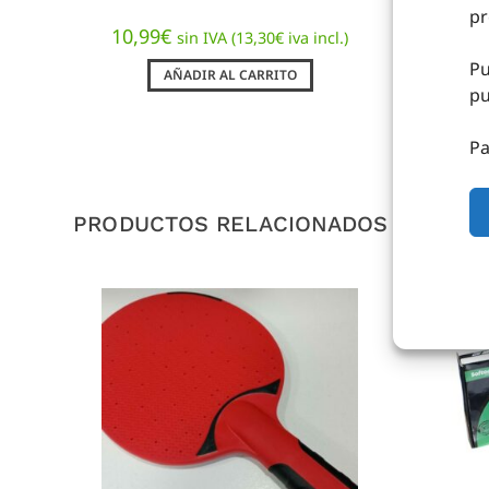
1,4
pr
10,99
€
sin IVA (
13,30
€
iva incl.)
Pu
AÑADIR AL CARRITO
pu
Pa
PRODUCTOS RELACIONADOS