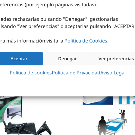
4
€
eferencias (por ejemplo páginas visitadas).
sin IVA (
1,74
€
iva incl.)
AÑADIR AL CARRITO
edes rechazarlas pulsando "Denegar", gestionarlas
lsando "
Ver preferencias
" o aceptarlas pulsando "ACEPTAR
ra más información visita la
Política de Cookies
.
Aceptar
Denegar
Ver preferencias
Política de cookies
Política de Privacidad
Aviso Legal