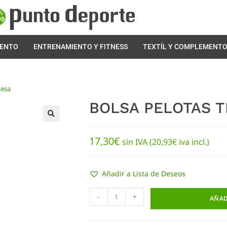
IENTO
ENTRENAMIENTO Y FITNESS
TEXTÍL Y COMPLEMENT
Mesa
BOLSA PELOTAS T
🔍
17,30
€
sin IVA (
20,93
€
iva incl.)
Añadir a Lista de Deseos
-
+
AÑAD